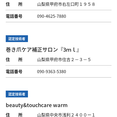
住 所
山梨県甲府市右左口町１９５８
電話番号
090-4625-7880
認定技術者
巻き爪ケア補正サロン『3ｍｌ』
住 所
山梨県甲府市住吉２－３－５
電話番号
090-9363-5380
認定技術者
beauty&touchcare warm
住 所
山梨県中央市浅利２４００ー１