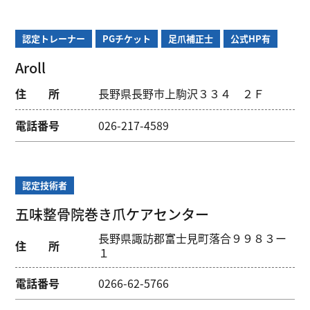
認定トレーナー
PGチケット
足爪補正士
公式HP有
Aroll
住 所
長野県長野市上駒沢３３４ ２Ｆ
電話番号
026-217-4589
認定技術者
五味整骨院巻き爪ケアセンター
長野県諏訪郡富士見町落合９９８３ー
住 所
１
電話番号
0266-62-5766