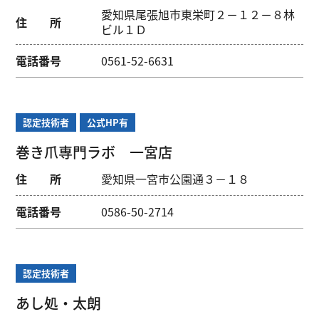
愛知県尾張旭市東栄町２－１２－８林
住 所
ビル１Ｄ
電話番号
0561-52-6631
認定技術者
公式HP有
巻き爪専門ラボ 一宮店
住 所
愛知県一宮市公園通３－１８
電話番号
0586-50-2714
認定技術者
あし処・太朗