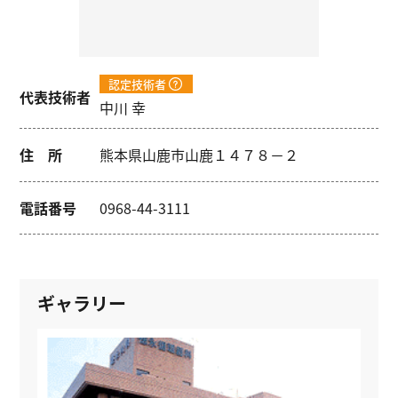
認定技術者
代表技術者
中川 幸
住 所
熊本県山鹿市山鹿１４７８－２
電話番号
0968-44-3111
ギャラリー