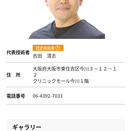
認定技術者
代表技術者
吉田 清志
大阪府大阪市東住吉区今川３－１２－１
住 所
２
クリニックモール今川１階
電話番号
06-4392-7033
ギャラリー