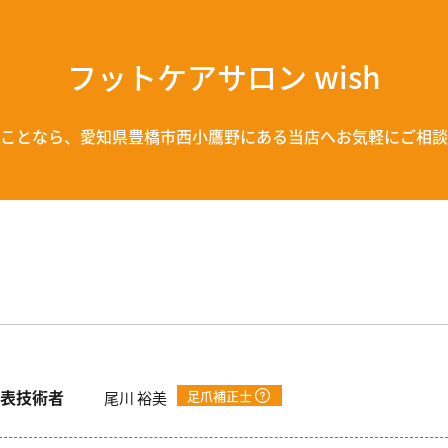
フットケアサロン wish
ことなら、愛知県豊橋市西小鷹野にある当店へ
お気軽にご相談
表技術者
足爪補正士
尾川 裕美