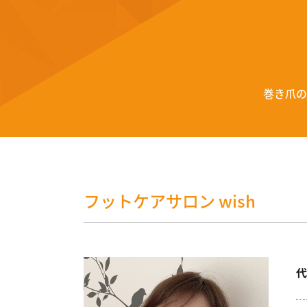
巻き爪の
フットケアサロン wish
代