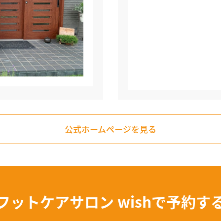
公式ホームページを見る
フットケアサロン wishで
予約す