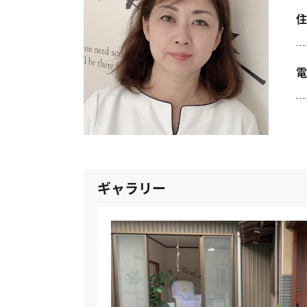
住
電
ギャラリー