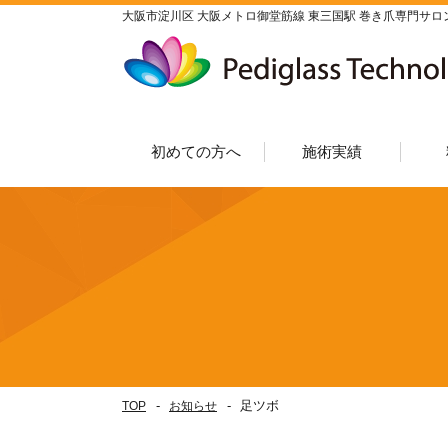
大阪市淀川区 大阪メトロ御堂筋線 東三国駅 巻き爪専門サロ
初めての方へ
施術実績
手術が必要な巻き爪で
ペディグラスの特徴
企業ポリシー
施術の流れ
会社概要
変形爪／爪甲鉤弯症
巻き爪／重度
全てを見る
角質ケア
陥入爪
お悩みの方へ
足ツボ
TOP
お知らせ