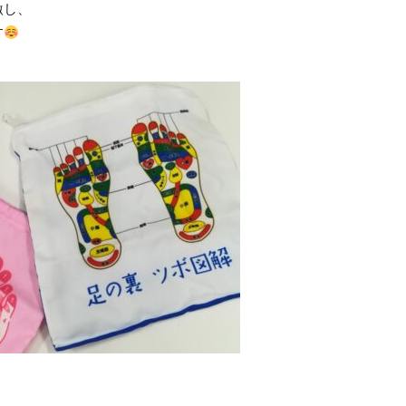
激し、
す