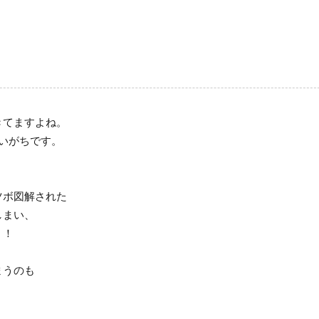
きてますよね。
いがちです。
ツボ図解された
しまい、
！！
まうのも