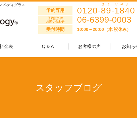
まく
いやよー
ン ペディグラス
0120-
89
-
1840
予約専用
06-6399-0003
予約以外の
お問い合わせ
受付時間
10:00～20:00（木 祝休み）
料金表
Q & A
お客様の声
お知ら
スタッフ
NEW
スタッフブログ