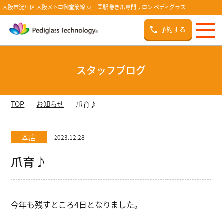
大阪市淀川区 大阪メトロ御堂筋線 東三国駅 巻き爪専門サロン ペディグラス
予約する
スタッフブログ
TOP
お知らせ
爪育♪
本店
2023.12.28
爪育♪
今年も残すところ4日となりました。