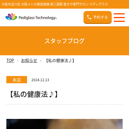
大阪市淀川区 大阪メトロ御堂筋線 東三国駅 巻き爪専門サロン ペディグラス
予約する
スタッフブログ
TOP
お知らせ
【私の健康法♪】
本店
2024.12.13
【私の健康法♪】