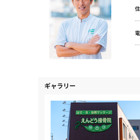
住
電
ギャラリー