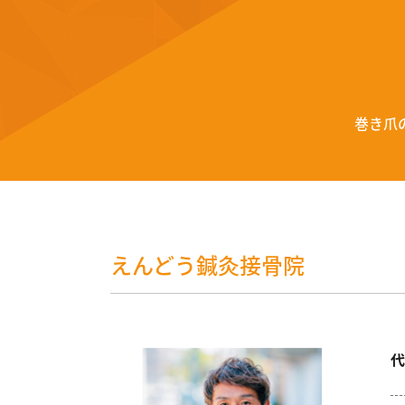
巻き爪
えんどう鍼灸接骨院
代